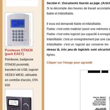
Section 4 : Documents fournis au juge. (Artic
Si le décompte des heures de travail accomplie
fiable et infalsifiable.
Il vous est demandé fiable et infalsifiable.
Fiable: c'est votre matériel (avoir une mémoire 
Fiable: c'est votre logiciel (sa capacité à enre
Infalsifiable: c'est un enregistrement par une c
Infalsifiable: c'est un logiciel qui conserve
niveau là, très peu de logiciels sont sécuris
Pointeuse OTA630
(pack EASY)
lignes.
Pointeuse, badgeuse
Cliquer sur l'image pour agrandir
OTA630 proximité,
transfert clé USB, logiciel
VEDEX W630, utilisable
en contrôle d'accès, OTA
630