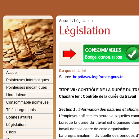
Accueil
/
Législation
Ce que dit la loi
Accueil
Source:
http://www.legifrance.gouv.fr
Pointeuses informatiques
Pointeuses mécaniques
TITRE VII : CONTRÔLE DE LA DURÉE DU TR
Horodateurs
Chapitre Ier : Contrôle de la durée du travail
Consommable pointeuse
Section 1 : Information des salariés et affich
Téléchargements
L'employeur affiche les heures auxquelles commen
Bonnes affaires
Lorsque la durée du travail est organisée dans 
Législation
travail dans le cadre de cette organisation.
Choix
La programmation individuelle des périodes d'