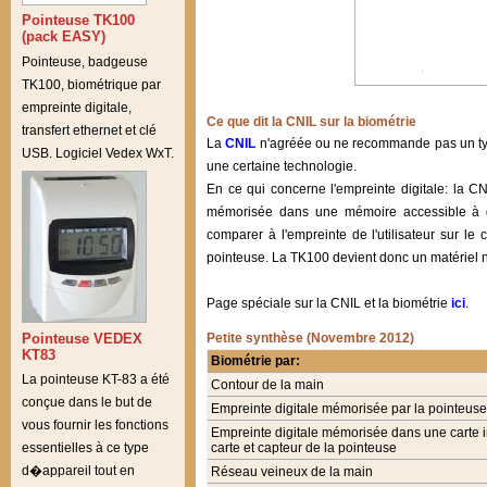
Pointeuse TK100
(pack EASY)
Pointeuse, badgeuse
TK100, biométrique par
empreinte digitale,
Ce que dit la CNIL sur la biométrie
transfert ethernet et clé
La
CNIL
n'agréée ou ne recommande pas un type
USB. Logiciel Vedex WxT.
une certaine technologie.
En ce qui concerne l'empreinte digitale: la C
mémorisée dans une mémoire accessible à d'
comparer à l'empreinte de l'utilisateur sur l
pointeuse. La TK100 devient donc un matériel n
Page spéciale sur la CNIL et la biométrie
ici
.
Pointeuse VEDEX
Petite synthèse (Novembre 2012)
KT83
Biométrie par:
La pointeuse KT-83 a été
Contour de la main
conçue dans le but de
Empreinte digitale mémorisée par la pointeuse
vous fournir les fonctions
Empreinte digitale mémorisée dans une carte 
carte et capteur de la pointeuse
essentielles à ce type
d�appareil tout en
Réseau veineux de la main