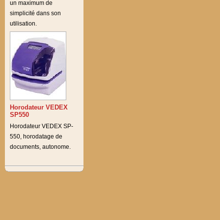
un maximum de
simplicité dans son
utilisation.
Horodateur VEDEX
SP550
Horodateur VEDEX SP-
550, horodatage de
documents, autonome.