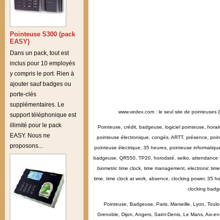
Pointeuse S300 (pack
EASY)
Dans un pack, tout est
inclus pour 10 employés
y compris le port. Rien à
ajouter sauf badges ou
porte-clés
supplémentaires. Le
www.vedex.com : le seul site de pointeuses (
support téléphonique est
illimité pour le pack
Pointeuse, crédit, badgeuse, logiciel pointeuse, hora
EASY. Nous ne
pointeuse électronique, congés, ARTT, présence, point
proposons...
pointeuse électrique, 35 heures, pointeuse informatiq
badgeuse, QR550, TP20, horodaté, seiko, attendance tim
biometric time clock, time management, electronic time 
time, time clock at work, absence, clocking power, 35 ho
clocking badg
Pointeuse, Badgeuse, Paris, Marseille, Lyon, Toulo
Grenoble, Dijon, Angers, Saint-Denis, Le Mans, Aix-e