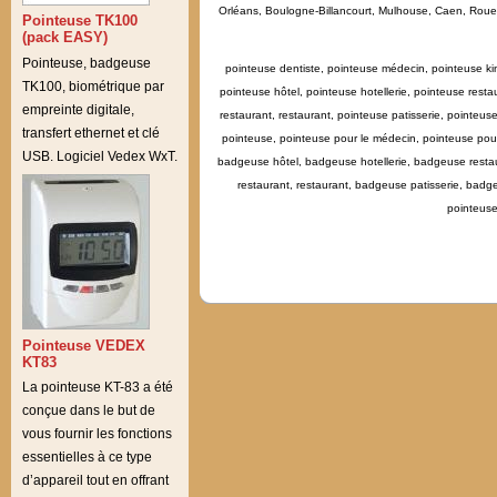
Orléans, Boulogne-Billancourt, Mulhouse, Caen, Rouen, 
Pointeuse TK100
(pack EASY)
Pointeuse, badgeuse
pointeuse dentiste, pointeuse médecin, pointeuse kin
TK100, biométrique par
pointeuse hôtel, pointeuse hotellerie, pointeuse resta
empreinte digitale,
restaurant, restaurant, pointeuse patisserie, pointeu
transfert ethernet et clé
pointeuse, pointeuse pour le médecin, pointeuse pour
USB. Logiciel Vedex WxT.
badgeuse hôtel, badgeuse hotellerie, badgeuse restau
restaurant, restaurant, badgeuse patisserie, ba
pointeuse
Pointeuse VEDEX
KT83
La pointeuse KT-83 a été
conçue dans le but de
vous fournir les fonctions
essentielles à ce type
d’appareil tout en offrant