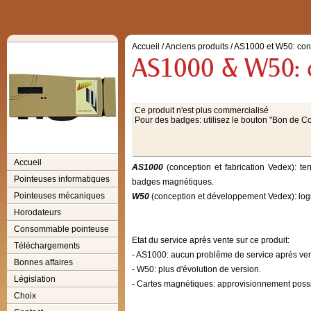
Accueil
/
Anciens produits
/
AS1000 et W50: con
Ce produit n'est plus commercialisé
Pour des badges: utilisez le bouton "Bon de
Accueil
AS1000
(conception et fabrication Vedex): te
Pointeuses informatiques
badges magnétiques.
Pointeuses mécaniques
W50
(conception et développement Vedex): logic
Horodateurs
Consommable pointeuse
Etat du service après vente sur ce produit:
Téléchargements
- AS1000: aucun problême de service après ven
Bonnes affaires
- W50: plus d'évolution de version.
Législation
- Cartes magnétiques: approvisionnement possi
Choix