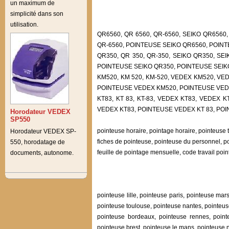
un maximum de
simplicité dans son
utilisation.
QR6560, QR 6560, QR-6560, SEIKO QR6560
QR-6560, POINTEUSE SEIKO QR6560, POINT
QR350, QR 350, QR-350, SEIKO QR350, SE
POINTEUSE SEIKO QR350, POINTEUSE SEIK
KM520, KM 520, KM-520, VEDEX KM520, VE
POINTEUSE VEDEX KM520, POINTEUSE VED
KT83, KT 83, KT-83, VEDEX KT83, VEDEX 
VEDEX KT83, POINTEUSE VEDEX KT 83, PO
Horodateur VEDEX
SP550
pointeuse horaire, pointage horaire, pointeuse 
Horodateur VEDEX SP-
fiches de pointeuse, pointeuse du personnel, po
550, horodatage de
feuille de pointage mensuelle, code travail poi
documents, autonome.
pointeuse lille, pointeuse paris, pointeuse ma
pointeuse toulouse, pointeuse nantes, pointeus
pointeuse bordeaux, pointeuse rennes, pointe
pointeuse brest, pointeuse le mans, pointeuse 