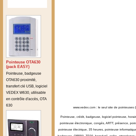
Pointeuse OTA630
(pack EASY)
Pointeuse, badgeuse
OTA630 proximité,
transfert clé USB, logiciel
VEDEX W630, utilisable
en contrôle d'accès, OTA
630
www.vedex.com : le seul site de pointeuses (
Pointeuse, crédit, badgeuse, logiciel pointeuse, hora
pointeuse électronique, congés, ARTT, présence, point
pointeuse électrique, 35 heures, pointeuse informatiq
badgeuse, QR550, TP20, horodaté, seiko, attendance tim