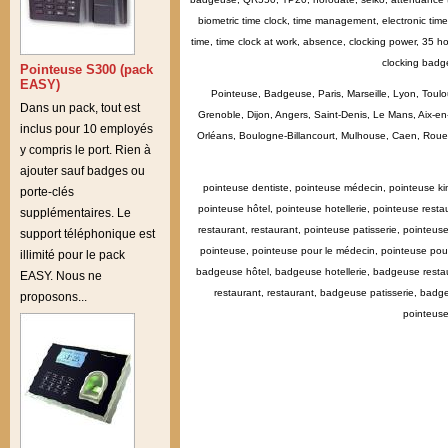
biometric time clock, time management, electronic time 
time, time clock at work, absence, clocking power, 35 ho
clocking badg
Pointeuse S300 (pack
EASY)
Pointeuse, Badgeuse, Paris, Marseille, Lyon, Toulo
Dans un pack, tout est
Grenoble, Dijon, Angers, Saint-Denis, Le Mans, Aix-e
inclus pour 10 employés
Orléans, Boulogne-Billancourt, Mulhouse, Caen, Rouen, 
y compris le port. Rien à
ajouter sauf badges ou
pointeuse dentiste, pointeuse médecin, pointeuse kin
porte-clés
pointeuse hôtel, pointeuse hotellerie, pointeuse resta
supplémentaires. Le
restaurant, restaurant, pointeuse patisserie, pointeu
support téléphonique est
pointeuse, pointeuse pour le médecin, pointeuse pour
illimité pour le pack
badgeuse hôtel, badgeuse hotellerie, badgeuse restau
EASY. Nous ne
restaurant, restaurant, badgeuse patisserie, ba
proposons...
pointeuse