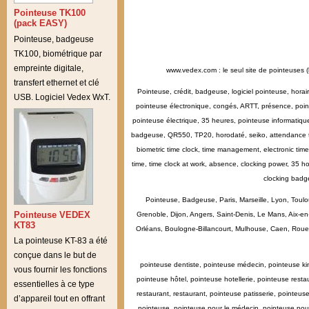
Pointeuse TK100
(pack EASY)
Pointeuse, badgeuse
TK100, biométrique par
empreinte digitale,
www.vedex.com : le seul site de pointeuses (
transfert ethernet et clé
Pointeuse, crédit, badgeuse, logiciel pointeuse, hora
USB. Logiciel Vedex WxT.
pointeuse électronique, congés, ARTT, présence, point
pointeuse électrique, 35 heures, pointeuse informatiq
badgeuse, QR550, TP20, horodaté, seiko, attendance tim
biometric time clock, time management, electronic time 
time, time clock at work, absence, clocking power, 35 ho
clocking badg
Pointeuse, Badgeuse, Paris, Marseille, Lyon, Toulo
Pointeuse VEDEX
Grenoble, Dijon, Angers, Saint-Denis, Le Mans, Aix-e
KT83
Orléans, Boulogne-Billancourt, Mulhouse, Caen, Rouen, 
La pointeuse KT-83 a été
conçue dans le but de
pointeuse dentiste, pointeuse médecin, pointeuse kin
vous fournir les fonctions
pointeuse hôtel, pointeuse hotellerie, pointeuse resta
essentielles à ce type
restaurant, restaurant, pointeuse patisserie, pointeu
d’appareil tout en offrant
pointeuse, pointeuse pour le médecin, pointeuse pour