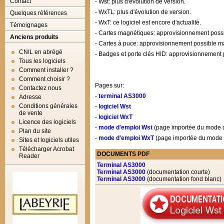
Contact
- Wst: plus d'évolution de version.
- WxTL: plus d'évolution de version.
Quelques références
- WxT: ce logiciel est encore d'actualité.
Témoignages
- Cartes magnétiques: approvisionnement possi
Anciens produits
- Cartes à puce: approvisionnement possible mai
CNIL en abrégé
- Badges et porte clés HID: approvisionnement 
Tous les logiciels
Comment installer ?
Comment choisir ?
Pages sur:
Contactez nous
-
terminal AS3000
Adresse
Conditions générales
-
logiciel Wst
de vente
-
logiciel WxT
Licence des logiciels
-
mode d'emploi Wst
(page importée du mode d'
Plan du site
-
mode d'emploi WxT
(page importée du mode d
Sites et logiciels utiles
Télécharger Acrobat
DOCUMENTS PDF
Reader
Terminal AS3000
Terminal AS3000
(documentation courte)
Terminal AS3000
(documentation fond blanc)