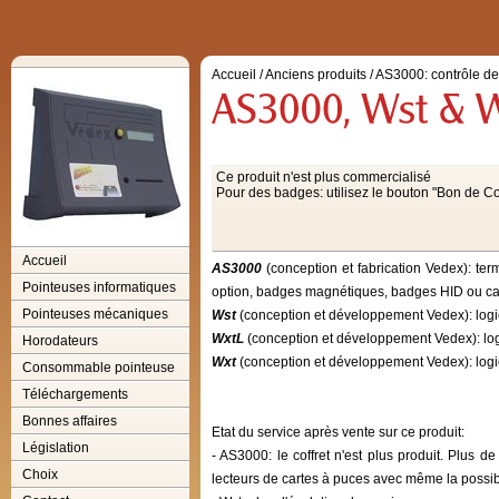
Accueil
/
Anciens produits
/
AS3000: contrôle d
Ce produit n'est plus commercialisé
Pour des badges: utilisez le bouton "Bon de
Accueil
AS3000
(conception et fabrication Vedex): te
Pointeuses informatiques
option, badges magnétiques, badges HID ou ca
Pointeuses mécaniques
Wst
(conception et développement Vedex): logici
WxtL
(conception et développement Vedex): logi
Horodateurs
Wxt
(conception et développement Vedex): logic
Consommable pointeuse
Téléchargements
Bonnes affaires
Etat du service après vente sur ce produit:
Législation
- AS3000: le coffret n'est plus produit. Plus
Choix
lecteurs de cartes à puces avec même la possibil