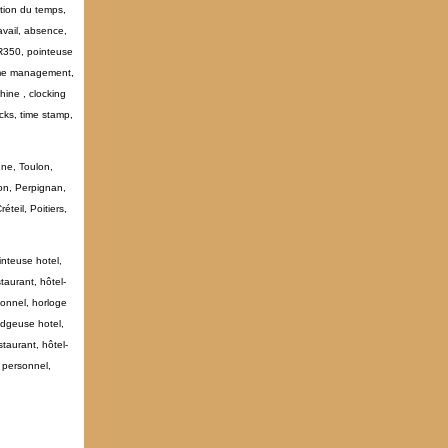
stion du temps,
avail, absence,
QR350, pointeuse
time management,
hine , clocking
ocks, time stamp,
nne, Toulon,
on, Perpignan,
teil, Poitiers,
inteuse hotel,
taurant, hôtel-
sonnel, horloge
adgeuse hotel,
taurant, hôtel-
 personnel,