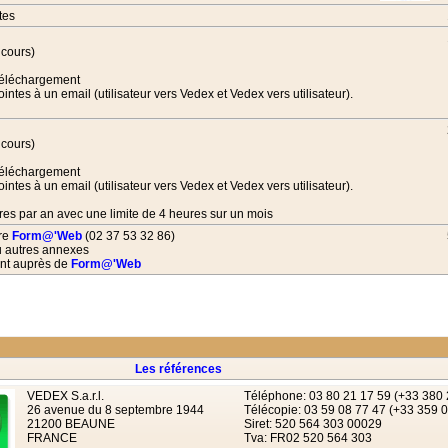
tes
 cours)
e téléchargement
ntes à un email (utilisateur vers Vedex et Vedex vers utilisateur).
 cours)
e téléchargement
ntes à un email (utilisateur vers Vedex et Vedex vers utilisateur).
res par an avec une limite de 4 heures sur un mois
ire
Form@'Web
(02 37 53 32 86)
ou autres annexes
ent auprès de
Form@'Web
Les références
VEDEX S.a.r.l.
Téléphone: 03 80 21 17 59 (+33 380 
26 avenue du 8 septembre 1944
Télécopie: 03 59 08 77 47 (+33 359 
21200 BEAUNE
Siret: 520 564 303 00029
FRANCE
Tva: FR02 520 564 303