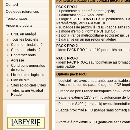
Pointeuse à badge sans contact (lecture radi
Contact
PACK PRO-1
- 1 pointeuse sur port éthernet (tcp/ip)
Quelques références
- 1 alimentation 220vac/12vdc
Témoignages
- 1 logiciel VEDEX
WxT
(1 à 16 pointeuses, 1 
Paramètrage, Win XP à Win 10
Anciens produits
- 10 badges de proximité RFID (badge sans co
- 1 mode d'emploi (format PDF sur Cd)
CNIL en abrégé
- 1 port (France métropolitaine et Corse) inclus
Tous les logiciels
- 1 garantie un an par retour en atelier
Comment installer ?
PACK PRO-2
Comment choisir ?
- idem PACK PRO-1
sauf 10 porte-clés au lie
Contactez nous
PACK PRO-3
Adresse
- idem PACK PRO-1
sauf pointeuse au format d
Conditions générales
sans badge
de vente
Options pack PRO
Licence des logiciels
Plan du site
- Logiciel livré avec un paramétrage utilisable
- Documentation du paramétrage en PDF impri
Sites et logiciels utiles
Télécharger Acrobat
- Franco de port France métropolitaine & Cors
Reader
- Batterie externe 12V (3-4 h d'autonomie de fo
- Pointeuse S400 (hors pack) avec alimentati
- Badge proximité RFID (badge sans contact) 
- Porte-clé proximité RFID (porte-clé sans con