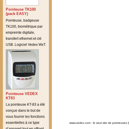
Pointeuse TK100
(pack EASY)
Pointeuse, badgeuse
TK100, biométrique par
empreinte digitale,
transfert ethernet et clé
USB. Logiciel Vedex WxT.
Pointeuse VEDEX
KT83
La pointeuse KT-83 a été
conçue dans le but de
vous fournir les fonctions
essentielles à ce type
www.vedex.com : le seul site de pointeuses (
d’appareil tout en offrant