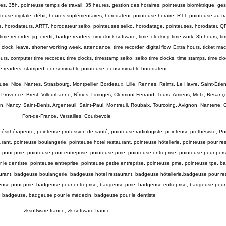
ires, 35h, pointeuse temps de travail, 35 heures, gestion des horaires, pointeuse biométrique, ge
euse digitale, débit, heures suplémentaires, horodateur, pointeuse horaire, RTT, pointeuse au tr
ue, horodateurs, ARTT, horodateur seiko, pointeuses seiko, horodatage, pointeuses, horodater, 
e recorder, jig, credit, badge readers, timeclock software, time, clocking time work, 35 hours, 
clock, leave, shorter working week, attendance, time recorder, digital flow, Extra hours, ticket mac
urs, computer time recorder, time clocks, timestamp seiko, seiko time clocks, time stamps, time cl
e readers, stamped, consommable pointeuse, consommable horodateur
use, Nice, Nantes, Strasbourg, Montpellier, Bordeaux, Lille, Rennes, Reims, Le Havre, Saint-Étie
n-Provence, Brest, Villeurbanne, Nîmes, Limoges, Clermont-Ferrand, Tours, Amiens, Metz, Besanç
Nancy, Saint-Denis, Argenteuil, Saint-Paul, Montreuil, Roubaix, Tourcoing, Avignon, Nanterre, Cré
Fort-de-France, Versailles, Courbevoie
ésithérapeute, pointeuse profession de santé, pointeuse radiologiste, pointeuse prothésiste, Po
urant, pointeuse boulangerie, pointeuse hotel restaurant, pointeuse hôtellerie, pointeuse pour res
se pour pme, pointeuse pour entreprise, pointeuse pme, pointeuse entreprise, pointeuse pour per
 le dentiste, pointeuse entreprise, pointeuse petite entreprise, pointeuse pme, pointeuse tpe, b
rant, badgeuse boulangerie, badgeuse hotel restaurant, badgeuse hôtellerie,badgeuse pour res
dgeuse pour pme, badgeuse pour entreprise, badgeuse pme, badgeuse entreprise, badgeuse pour
 badgeuse, badgeuse pour le médecin, badgeuse pour le dentiste
zksoftware france, zk software france