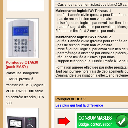
- Casier de rangement (plastique blanc) 10 car
Maintenance logiciel WxT niveau 1
- durée 1 année civile (prorata pour l'année en
- pas de reconduction non volontaire
- mise à jour du logiciel par envoi d'un lien d
- paramétrage à distance par envoi de pièces joi
Fréquence limitée à 2 envois par mois.
Maintenance logiciel WxT niveau 2
- durée 1 année civile (prorata pour l'année en
- pas de reconduction non volontaire
- mise à jour du logiciel par envoi d'un lien d
- paramétrage à distance par envoi de pièces joi
Fréquence limitée à 2 envois par mois.
- support téléphonique. Durée limitée à 12 heu
Pointeuse OTA630
(pack EASY)
Formation agréée effectuée par notre prestata
Tarif par journée hors frais de déplacements 
Pointeuse, badgeuse
Commande et réalisation à effectuer directem
OTA630 proximité,
transfert clé USB, logiciel
VEDEX W630, utilisable
en contrôle d'accès, OTA
Pourquoi VEDEX ?
630
Les plus qui font la différence