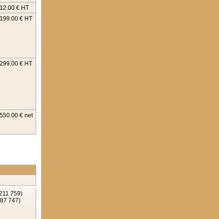
12.00 € HT
199.00 € HT
299.00 € HT
550.00 € net
211 759)
087 747)