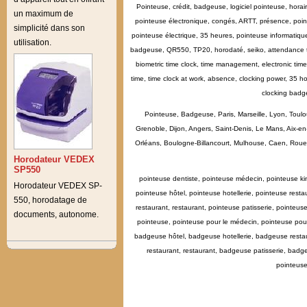
Pointeuse, crédit, badgeuse, logiciel pointeuse, hora
un maximum de
pointeuse électronique, congés, ARTT, présence, point
simplicité dans son
pointeuse électrique, 35 heures, pointeuse informatiq
utilisation.
badgeuse, QR550, TP20, horodaté, seiko, attendance tim
biometric time clock, time management, electronic time 
time, time clock at work, absence, clocking power, 35 ho
clocking badg
Pointeuse, Badgeuse, Paris, Marseille, Lyon, Toulo
Grenoble, Dijon, Angers, Saint-Denis, Le Mans, Aix-e
Orléans, Boulogne-Billancourt, Mulhouse, Caen, Rouen, 
Horodateur VEDEX
SP550
pointeuse dentiste, pointeuse médecin, pointeuse kin
Horodateur VEDEX SP-
pointeuse hôtel, pointeuse hotellerie, pointeuse resta
550, horodatage de
restaurant, restaurant, pointeuse patisserie, pointeu
documents, autonome.
pointeuse, pointeuse pour le médecin, pointeuse pour
badgeuse hôtel, badgeuse hotellerie, badgeuse restau
restaurant, restaurant, badgeuse patisserie, ba
pointeuse