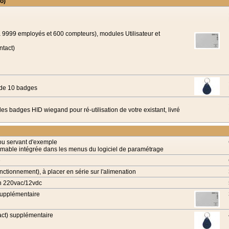
o)
à 9999 employés et 600 compteurs), modules Utilisateur et
ntact)
u de 10 badges
es badges HID wiegand pour ré-utilisation de votre existant, livré
 ou servant d'exemple
mable intégrée dans les menus du logiciel de paramétrage
e
nctionnement), à placer en série sur l'alimenation
on 220vac/12vdc
supplémentaire
tact) supplémentaire