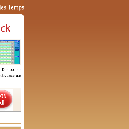
. Des options
redevance par