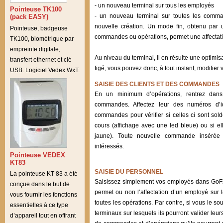
- un nouveau terminal sur tous les employés
Pointeuse TK100
- un nouveau terminal sur toutes les comm
(pack EASY)
nouvelle création. Un mode fin, obtenu par u
Pointeuse, badgeuse
commandes ou opérations, permet une affectatio
TK100, biométrique par
empreinte digitale,
Au niveau du terminal, il en résulte une optimis
transfert ethernet et clé
figé, vous pouvez donc, à tout instant, modifier v
USB. Logiciel Vedex WxT.
SAISIE DES CLIENTS ET DES COMMANDES
En un minimum d’opérations, rentrez dans
commandes. Affectez leur des numéros d’iden
commandes pour vérifier si celles ci sont sold
cours (affichage avec une led bleue) ou si el
jaune). Toute nouvelle commande insérée 
intéressés.
Pointeuse VEDEX
KT83
SAISIE DU PERSONNEL
La pointeuse KT-83 a été
Saisissez simplement vos employés dans GoF2
conçue dans le but de
permet ou non l’affectation d’un employé sur 
vous fournir les fonctions
toutes les opérations. Par contre, si vous le 
essentielles à ce type
terminaux sur lesquels ils pourront valider leurs
d’appareil tout en offrant