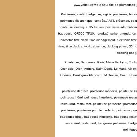
www.vedex.com : le seul site de pointeuses (
Pointeuse, crédit, badgeuse, logiciel pointeuse, hora
pointeuse électronique, congés, ARTT, présence, point
pointeuse électrique, 35 heures, pointeuse informatiq
badgeuse, QR550, TP20, horodaté, seiko, attendance tim
biometric time clock, time management, electronic time 
time, time clock at work, absence, clocking power, 35 ho
clocking badg
Pointeuse, Badgeuse, Paris, Marseille, Lyon, Toulo
Grenoble, Dijon, Angers, Saint-Denis, Le Mans, Aix-e
Orléans, Boulogne-Billancourt, Mulhouse, Caen, Rouen, 
pointeuse dentiste, pointeuse médecin, pointeuse kin
pointeuse hôtel, pointeuse hotellerie, pointeuse resta
restaurant, restaurant, pointeuse patisserie, pointeu
pointeuse, pointeuse pour le médecin, pointeuse pour
badgeuse hôtel, badgeuse hotellerie, badgeuse restau
restaurant, restaurant, badgeuse patisserie, ba
pointeuse