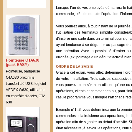
Lorsque l’un de vos employés démarrera le trai
commande, et/ou le nom de l’opération, l’inform
Vous pourrez ainsi, à tout instant de la journ
l’utilisation des terminaux simplifie considé
d’insérer une carte dans un terminal pour signal
ayant tendance à se dégrader au passage des d
une opération. Avec la possibilité d’entrer o
erronée (ex: pointage d’un début d’activité bi
Pointeuse OTA630
(pack EASY)
ORDRE DE LA SAISIE
Pointeuse, badgeuse
Grâce à cet écran, vous allez déterminer l’ordr
OTA630 proximité,
de votre installation. Trois saisies successive
transfert clé USB, logiciel
vous pouvez, bien sûr, n’en utiliser qu’une ou
VEDEX W630, utilisable
opérations, clients et commandes ou, pour fin
en contrôle d'accès, OTA
cas, le programme vous indique l’affichage rete
630
Exemple n°1: Si vous déterminez que la premièr
commandes et la troisième aux opérations, l’uti
opération afin de signaler un début d’activité. 
était nécessaire, à savoir les opérations, l’uti