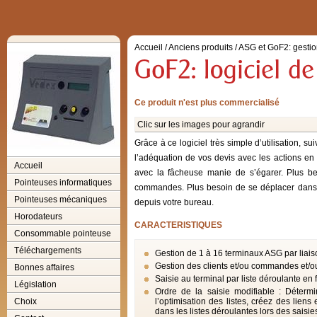
Accueil
/
Anciens produits
/
ASG et GoF2: gestio
Ce produit n'est plus commercialisé
Clic sur les images pour agrandir
Grâce à ce logiciel très simple d’utilisation, s
l’adéquation de vos devis avec les actions en
Accueil
avec la fâcheuse manie de s’égarer. Plus be
Pointeuses informatiques
commandes. Plus besoin de se déplacer dans le
Pointeuses mécaniques
depuis votre bureau.
Horodateurs
CARACTERISTIQUES
Consommable pointeuse
Téléchargements
Gestion de 1 à 16 terminaux ASG par lia
Gestion des clients et/ou commandes et/o
Bonnes affaires
Saisie au terminal par liste déroulante en
Législation
Ordre de la saisie modifiable : Détermi
Choix
l’optimisation des listes, créez des lien
dans les listes déroulantes lors des saisie