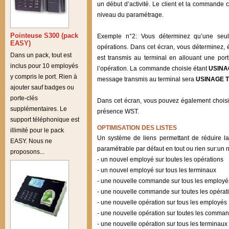
un début d’activité. Le client et la commande
niveau du paramétrage.
Pointeuse S300 (pack
Exemple n°2: Vous déterminez qu’une seul
EASY)
opérations. Dans cet écran, vous déterminez, 
Dans un pack, tout est
est transmis au terminal en allouant une por
inclus pour 10 employés
l’opération. La commande choisie étant
USIN
y compris le port. Rien à
message transmis au terminal sera
USINAGE 
ajouter sauf badges ou
porte-clés
Dans cet écran, vous pouvez également choisir 
supplémentaires. Le
présence WST.
support téléphonique est
OPTIMISATION DES LISTES
illimité pour le pack
Un système de liens permettant de réduire la 
EASY. Nous ne
paramétrable par défaut en tout ou rien sur:u
proposons...
- un nouvel employé sur toutes les opérations
- un nouvel employé sur tous les terminaux
- une nouvelle commande sur tous les employé
- une nouvelle commande sur toutes les opérat
- une nouvelle opération sur tous les employés
- une nouvelle opération sur toutes les comma
- une nouvelle opération sur tous les terminaux