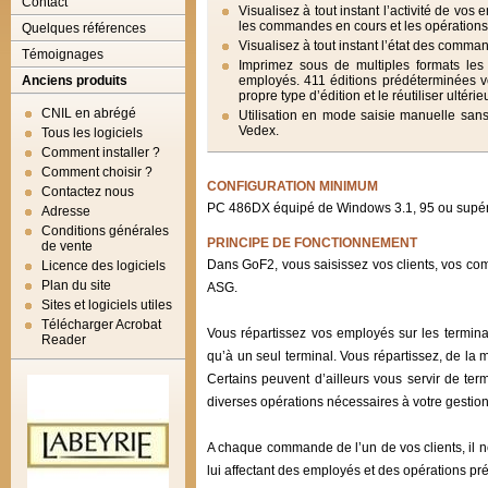
Contact
Visualisez à tout instant l’activité de vos
les commandes en cours et les opérations 
Quelques références
Visualisez à tout instant l’état des comma
Témoignages
Imprimez sous de multiples formats les
Anciens produits
employés. 411 éditions prédéterminées v
propre type d’édition et le réutiliser ultéri
CNIL en abrégé
Utilisation en mode saisie manuelle sans
Vedex.
Tous les logiciels
Comment installer ?
Comment choisir ?
CONFIGURATION MINIMUM
Contactez nous
PC 486DX équipé de Windows 3.1, 95 ou supér
Adresse
Conditions générales
PRINCIPE DE FONCTIONNEMENT
de vente
Dans GoF2, vous saisissez vos clients, vos c
Licence des logiciels
Plan du site
ASG.
Sites et logiciels utiles
Télécharger Acrobat
Vous répartissez vos employés sur les termin
Reader
qu’à un seul terminal. Vous répartissez, de la
Certains peuvent d’ailleurs vous servir de te
diverses opérations nécessaires à votre gestion
A chaque commande de l’un de vos clients, il ne
lui affectant des employés et des opérations pré