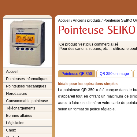
Accueil
/
Anciens produits
/
Pointeuse SEIKO 
Ce produit n'est plus commercialisé
Pour des cartons, rubans, etc .. : utilisez le
Accueil
Pointeuse QR 350
QR 350 en image
Pointeuses informatiques
Idéale pour les opérations simples
Pointeuses mécaniques
La pointeuse QR-350 a été conçue dans le but 
Horodateurs
d’appareil tout en offrant un maximum de simp
Consommable pointeuse
aurez à faire est d’insérer votre carte de poin
Téléchargements
selon un format de police réglable.
Bonnes affaires
Législation
Choix