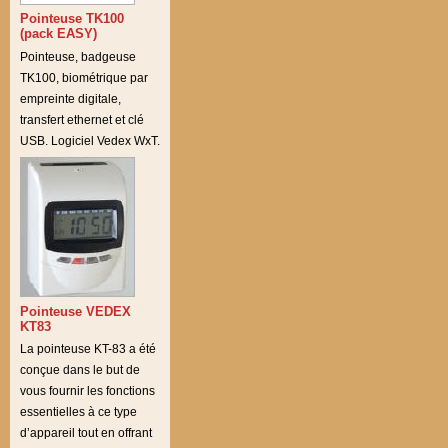
Pointeuse TK100
(pack EASY)
Pointeuse, badgeuse
TK100, biométrique par
empreinte digitale,
transfert ethernet et clé
USB. Logiciel Vedex WxT.
Pointeuse VEDEX
KT83
La pointeuse KT-83 a été
conçue dans le but de
vous fournir les fonctions
essentielles à ce type
d’appareil tout en offrant