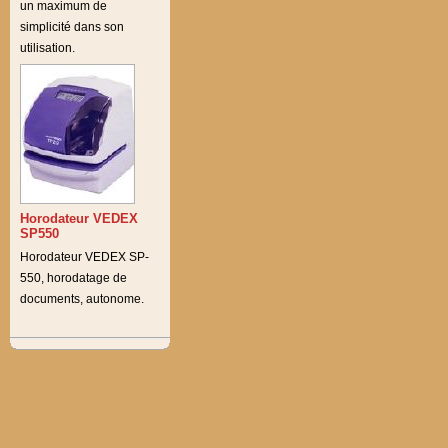
un maximum de
simplicité dans son
utilisation.
Horodateur VEDEX
SP550
Horodateur VEDEX SP-
550, horodatage de
documents, autonome.