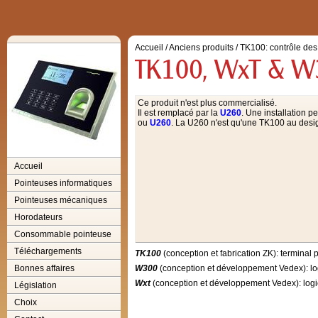
Accueil
/
Anciens produits
/
TK100: contrôle de
Ce produit n'est plus commercialisé.
Il est remplacé par la
U260
. Une installation 
ou
U260
. La U260 n'est qu'une TK100 au desig
Accueil
Pointeuses informatiques
Pointeuses mécaniques
Horodateurs
Consommable pointeuse
Téléchargements
TK100
(conception et fabrication ZK): terminal
Bonnes affaires
W300
(conception et développement Vedex): log
Wxt
(conception et développement Vedex): logic
Législation
Choix