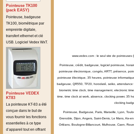
Pointeuse TK100
(pack EASY)
Pointeuse, badgeuse
TK100, biométrique par
empreinte digitale,
transfert ethernet et clé
USB. Logiciel Vedex WxT.
www.vedex.com : le seul site de pointeuses (
Pointeuse, crédit, badgeuse, logiciel pointeuse, hora
pointeuse électronique, congés, ARTT, présence, point
pointeuse électrique, 35 heures, pointeuse informatiq
badgeuse, QR550, TP20, horodaté, seiko, attendance tim
biometric time clock, time management, electronic time 
Pointeuse VEDEX
time, time clock at work, absence, clocking power, 35 ho
KT83
clocking badg
La pointeuse KT-83 a été
conçue dans le but de
Pointeuse, Badgeuse, Paris, Marseille, Lyon, Toulo
vous fournir les fonctions
Grenoble, Dijon, Angers, Saint-Denis, Le Mans, Aix-e
essentielles à ce type
Orléans, Boulogne-Billancourt, Mulhouse, Caen, Rouen, 
d’appareil tout en offrant