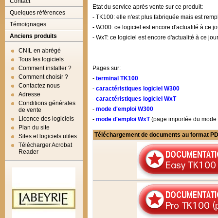
Contact
Etat du service après vente sur ce produit:
Quelques références
- TK100: elle n'est plus fabriquée mais est re
Témoignages
- W300: ce logiciel est encore d'actualité à ce j
Anciens produits
- WxT: ce logiciel est encore d'actualité à ce jou
CNIL en abrégé
Tous les logiciels
Comment installer ?
Pages sur:
Comment choisir ?
-
terminal TK100
Contactez nous
-
caractéristiques logiciel W300
Adresse
-
caractéristiques logiciel WxT
Conditions générales
-
mode d'emploi W300
de vente
Licence des logiciels
-
mode d'emploi WxT
(page importée du mode d
Plan du site
Téléchargement de documents au format P
Sites et logiciels utiles
Télécharger Acrobat
Reader