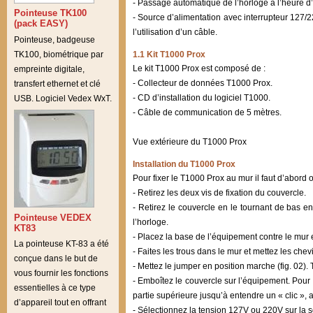
- Passage automatique de l’horloge à l’heure d’
Pointeuse TK100
- Source d’alimentation avec interrupteur 127/
(pack EASY)
l’utilisation d’un câble.
Pointeuse, badgeuse
TK100, biométrique par
1.1 Kit T1000 Prox
Le kit T1000 Prox est composé de :
empreinte digitale,
- Collecteur de données T1000 Prox.
transfert ethernet et clé
- CD d’installation du logiciel T1000.
USB. Logiciel Vedex WxT.
- Câble de communication de 5 mètres.
Vue extérieure du T1000 Prox
Installation du T1000 Prox
Pour fixer le T1000 Prox au mur il faut d’abord 
- Retirez les deux vis de fixation du couvercle.
- Retirez le couvercle en le tournant de bas en 
Pointeuse VEDEX
l’horloge.
KT83
- Placez la base de l’équipement contre le mur et
La pointeuse KT-83 a été
- Faites les trous dans le mur et mettez les chev
conçue dans le but de
- Mettez le jumper en position marche (fig. 02).
vous fournir les fonctions
- Emboîtez le couvercle sur l’équipement. Pour f
essentielles à ce type
partie supérieure jusqu’à entendre un « clic », a
d’appareil tout en offrant
- Sélectionnez la tension 127V ou 220V sur la 