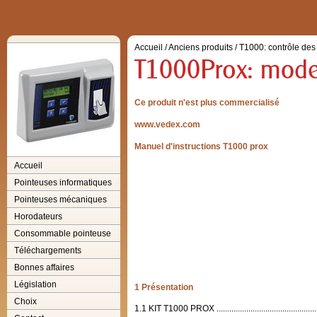
Accueil
/
Anciens produits
/
T1000: contrôle des
Ce produit n'est plus commercialisé
www.vedex.com
Manuel d'instructions T1000 prox
Accueil
Pointeuses informatiques
Pointeuses mécaniques
Horodateurs
Consommable pointeuse
Téléchargements
Bonnes affaires
Législation
1 Présentation
Choix
1.1 KIT T1000 PROX .......................................................