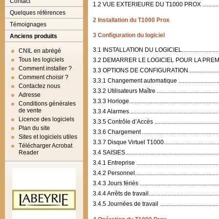
Contact
1.2 VUE EXTERIEURE DU T1000 PROX ...............................
Quelques références
2 Installation du T1000 Prox
Témoignages
3 Configuration du logiciel
Anciens produits
3.1 INSTALLATION DU LOGICIEL.......................................
CNIL en abrégé
Tous les logiciels
3.2 DEMARRER LE LOGICIEL POUR LA PREMIERE FOIS ........
Comment installer ?
3.3 OPTIONS DE CONFIGURATION.....................................
Comment choisir ?
3.3.1 Changement automatique ........................................
Contactez nous
3.3.2 Utilisateurs Maître .................................................
Adresse
3.3.3 Horloge.................................................................
Conditions générales
de vente
3.3.4 Alarmes.................................................................
Licence des logiciels
3.3.5 Contrôle d’Accès ...................................................
Plan du site
3.3.6 Chargement ..........................................................
Sites et logiciels utiles
3.3.7 Disque Virtuel T1000..............................................
Télécharger Acrobat
Reader
3.4 SAISIES...................................................................
3.4.1 Entreprise ............................................................
3.4.2 Personnel..............................................................
3.4.3 Jours fériés ..........................................................
3.4.4 Arrêts de travail.....................................................
3.4.5 Journées de travail ...............................................