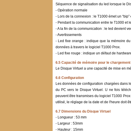
Séquence de signalisation du led lorsque le Di
- Opération normale
- Lors de la connexion : le T1000 émet un “bip”
- Pendant la communication entre le T1000 et le 
- A la fin de la communication : le led devient v
- Avertissements
- Led fixe orange : indique que la mémoire du D
données à travers le logiciel T1000 Prox.
- Led fixe rouge : indique un défaut de hardwar
6.5 Capacité de mémoire pour le chargement
Le Disque Virtuel a une capacité de mise en 
6.6 Configuration
Les données de configuration chargées dans le
du PC vers le Disque Virtuel. U ne fois téléch
peuvent être transmises du logiciel T1000 Prox 
utilisé, le réglage de la date et de l'heure doit
6.7 Dimensions du Disque Virtuel
- Longueur : 53 mm
- Largeur : 53mm
- Hauteur : 15mm