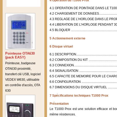
4 Opération du T1000 Prox
4.1 OPERATION DE POINTAGE DANS LE T1000 PROX.............
4.2 CHARGEMENT DE DONNEES........................................
4.3 REGLAGE DE L’HORLOGE DANS LE PROPRE T1000 PROX...
4.4 LIBERATION DE L’HORLOGE PENDANT 30 SECONDES.......
4.5 BLOQUER ................................................................
5 Actionnement externe
6 Disque virtuel
Pointeuse OTA630
6.1 DESCRIPTION...........................................................
(pack EASY)
6.2 COMPOSITION DU KIT ................................................
Pointeuse, badgeuse
6.3 CONNEXION..............................................................
OTA630 proximité,
6.4 SIGNALISATION ........................................................
transfert clé USB, logiciel
6.5 CAPACITE DE MEMOIRE POUR LE CHARGEMENT .............
VEDEX W630, utilisable
6.6 CONFIGURATION ......................................................
en contrôle d'accès, OTA
6.7 DIMENSIONS DU DISQUE VIRTUEL ...............................
630
7 Spécifications techniques T1000 Prox
Présentation
Le T1000 Prox est une solution efficace et bo
même résidences.