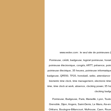
www.vedex.com : le seul site de pointeuses (
Pointeuse, crédit, badgeuse, logiciel pointeuse, hora
pointeuse électronique, congés, ARTT, présence, point
pointeuse électrique, 35 heures, pointeuse informatiq
badgeuse, QR550, TP20, horodaté, seiko, attendance tim
biometric time clock, time management, electronic time 
time, time clock at work, absence, clocking power, 35 ho
clocking badg
Pointeuse, Badgeuse, Paris, Marseille, Lyon, Toulo
Grenoble, Dijon, Angers, Saint-Denis, Le Mans, Aix-e
Orléans, Boulogne-Billancourt, Mulhouse, Caen, Rouen, 