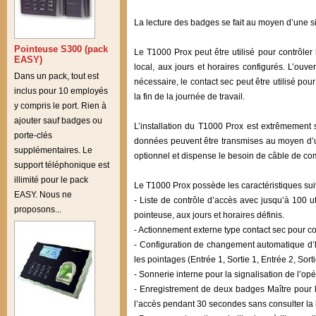
La lecture des badges se fait au moyen d’une si
Pointeuse S300 (pack
Le T1000 Prox peut être utilisé pour contrôler
EASY)
local, aux jours et horaires configurés. L’ouv
Dans un pack, tout est
nécessaire, le contact sec peut être utilisé po
inclus pour 10 employés
la fin de la journée de travail.
y compris le port. Rien à
ajouter sauf badges ou
L’installation du T1000 Prox est extrêmement si
porte-clés
données peuvent être transmises au moyen d’un c
supplémentaires. Le
optionnel et dispense le besoin de câble de c
support téléphonique est
illimité pour le pack
Le T1000 Prox possède les caractéristiques sui
EASY. Nous ne
- Liste de contrôle d’accès avec jusqu’à 100 ut
proposons...
pointeuse, aux jours et horaires définis.
- Actionnement externe type contact sec pour con
- Configuration de changement automatique d’
les pointages (Entrée 1, Sortie 1, Entrée 2, Sor
- Sonnerie interne pour la signalisation de l’op
- Enregistrement de deux badges Maître pour l’
l’accès pendant 30 secondes sans consulter la l