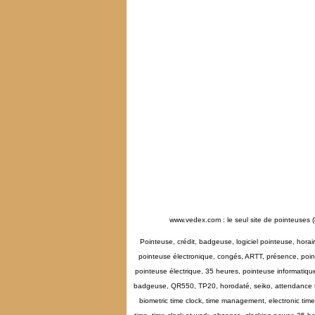
www.vedex.com : le seul site de pointeuses (
Pointeuse, crédit, badgeuse, logiciel pointeuse, hora
pointeuse électronique, congés, ARTT, présence, point
pointeuse électrique, 35 heures, pointeuse informatiq
badgeuse, QR550, TP20, horodaté, seiko, attendance tim
biometric time clock, time management, electronic time 