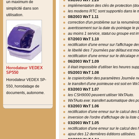
09/2003 WxT 1.20
un maximum de
implémentation des clés de protection (do
simplicité dans son
les modems RTC sont supportés dans le 
utilisation.
08/2003 WxT 1.11
correction d'un problème sur la renuméro
avertissement sur la date du pointage le p
au moins 1 service, statut ou groupe est i
07/2003 WxT 1.10
rectification d'une erreur sur l'affichage 
le libellé des 7 journées par défaut est mod
rectification d'une erreur sur le décalage m
06/2003 WxT 1.09
il était impossible d'utiliser les heures 
Horodateur VEDEX
SP550
05/2003 WxT 1.08
le copier/coller des paramètres Journée ne
Horodateur VEDEX SP-
le transfert d'une pointeuse est soit en W
550, horodatage de
03/2003 WxT 1.07
documents, autonome.
les CSH9000 peuvent utiliser WxTAuto.
WxTAuto.exe: transfert automatique des p
03/2003 WxT 1.06
rectification d'une erreur sur le calcul de
inversion de l'ordre d'affichage de la liste
03/2003 WxT 1.05
rectification d'une erreur sur le calcul des
ajout des 12 dernières éditions utilisées.