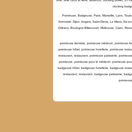
time, time clock at work, absence, clocking power, 35 ho
clocking badg
Pointeuse, Badgeuse, Paris, Marseille, Lyon, Toulo
Grenoble, Dijon, Angers, Saint-Denis, Le Mans, Aix-e
Orléans, Boulogne-Billancourt, Mulhouse, Caen, Rouen, 
pointeuse dentiste, pointeuse médecin, pointeuse kin
pointeuse hôtel, pointeuse hotellerie, pointeuse resta
restaurant, restaurant, pointeuse patisserie, pointeu
pointeuse, pointeuse pour le médecin, pointeuse pour
badgeuse hôtel, badgeuse hotellerie, badgeuse restau
restaurant, restaurant, badgeuse patisserie, ba
pointeuse