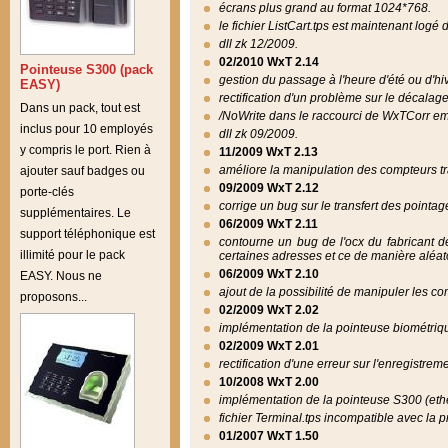
écrans plus grand au format 1024*768.
le fichier ListCart.tps est maintenant logé
dll zk 12/2009.
02/2010 WxT 2.14
Pointeuse S300 (pack
gestion du passage à l'heure d'été ou d'hi
EASY)
rectification d'un problème sur le décalage
Dans un pack, tout est
/NoWrite dans le raccourci de WxTCorr em
inclus pour 10 employés
dll zk 09/2009.
y compris le port. Rien à
11/2009 WxT 2.13
améliore la manipulation des compteurs tra
ajouter sauf badges ou
09/2009 WxT 2.12
porte-clés
corrige un bug sur le transfert des pointa
supplémentaires. Le
06/2009 WxT 2.11
support téléphonique est
contourne un bug de l'ocx du fabricant d
illimité pour le pack
certaines adresses et ce de manière aléat
06/2009 WxT 2.10
EASY. Nous ne
ajout de la possibilité de manipuler les c
proposons...
02/2009 WxT 2.02
implémentation de la pointeuse biométriq
02/2009 WxT 2.01
rectification d'une erreur sur l'enregistre
10/2008 WxT 2.00
implémentation de la pointeuse S300 (ethe
fichier Terminal.tps incompatible avec la 
01/2007 WxT 1.50