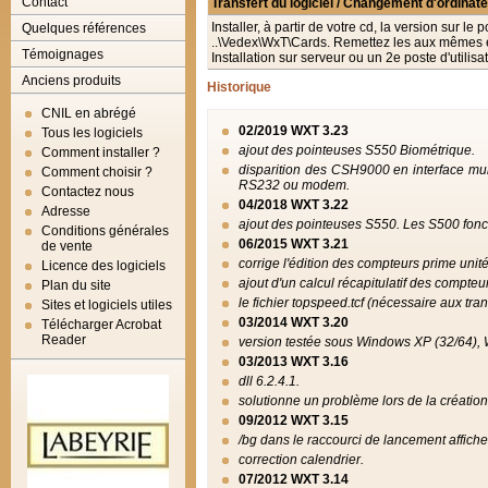
Contact
Transfert du logiciel / Changement d'ordinat
Installer, à partir de votre cd, la version sur l
Quelques références
..\Vedex\WxT\Cards. Remettez les aux mêmes e
Témoignages
Installation sur serveur ou un 2e poste d'utilisat
Anciens produits
Historique
CNIL en abrégé
02/2019 WXT 3.23
Tous les logiciels
ajout des pointeuses S550 Biométrique.
Comment installer ?
disparition des CSH9000 en interface mult
Comment choisir ?
RS232 ou modem.
Contactez nous
04/2018 WXT 3.22
Adresse
ajout des pointeuses S550. Les S500 fon
Conditions générales
06/2015 WXT 3.21
de vente
corrige l'édition des compteurs prime uni
Licence des logiciels
ajout d'un calcul récapitulatif des compte
Plan du site
le fichier topspeed.tcf (nécessaire aux t
Sites et logiciels utiles
03/2014 WXT 3.20
Télécharger Acrobat
Reader
version testée sous Windows XP (32/64), 
03/2013 WXT 3.16
dll 6.2.4.1.
solutionne un problème lors de la créatio
09/2012 WXT 3.15
/bg dans le raccourci de lancement affiche
correction calendrier.
07/2012 WXT 3.14