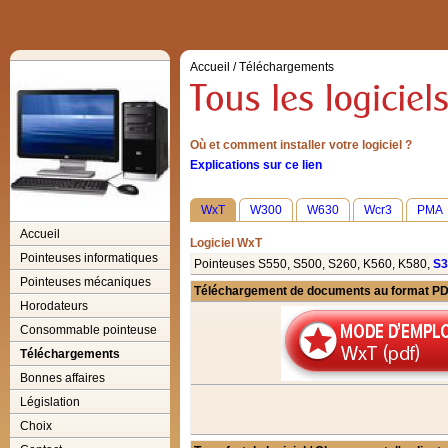
Accueil
/
Téléchargements
Où et comment installer votre logiciel ?
Explications sur ce lien
WxT
W300
W630
Wcr3
PMA
Accueil
Logiciel WxT
Pointeuses informatiques
Pointeuses S550, S500, S260, K560, K580,
S3
Pointeuses mécaniques
Téléchargement de documents au format P
Horodateurs
Consommable pointeuse
Téléchargements
Bonnes affaires
Législation
Choix