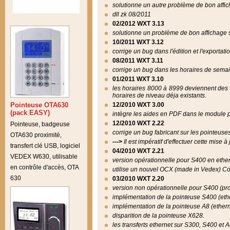
solutionne un autre problème de bon affich
dll zk 08/2011
02/2012 WXT 3.13
solutionne un problème de bon affichage s
10/2011 WXT 3.12
corrige un bug dans l'édition et l'exportat
08/2011 WXT 3.11
corrige un bug dans les horaires de sema
01/2011 WXT 3.10
les horaires 8000 à 8999 deviennent des 
horaires de niveau déja existants.
Pointeuse OTA630
12/2010 WXT 3.00
(pack EASY)
intègre les aides en PDF dans le module 
12/2010 WXT 2.22
Pointeuse, badgeuse
corrige un bug fabricant sur les pointeuse
OTA630 proximité,
--->
Il est impératif d'effectuer cette mise à
transfert clé USB, logiciel
04/2010 WXT 2.21
VEDEX W630, utilisable
version opérationnelle pour S400 en ether
en contrôle d'accès, OTA
utilise un nouvel OCX (made in Vedex) 
630
03/2010 WXT 2.20
version non opérationnelle pour S400 (pro
implémentation de la pointeuse S400 (ethe
implémentation de la pointeuse A8 (ethern
disparition de la pointeuse X628.
les transferts ethernet sur S300, S400 et A