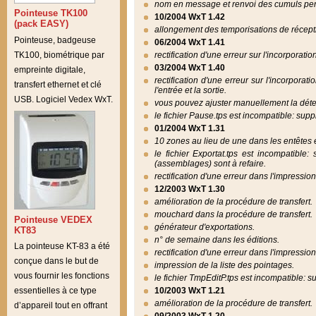
nom en message et renvoi des cumuls pe
Pointeuse TK100
10/2004 WxT 1.42
(pack EASY)
allongement des temporisations de récepti
Pointeuse, badgeuse
06/2004 WxT 1.41
TK100, biométrique par
rectification d'une erreur sur l'incorporati
03/2004 WxT 1.40
empreinte digitale,
rectification d'une erreur sur l'incorporat
transfert ethernet et clé
l'entrée et la sortie.
USB. Logiciel Vedex WxT.
vous pouvez ajuster manuellement la détec
le fichier Pause.tps est incompatible: sup
01/2004 WxT 1.31
10 zones au lieu de une dans les entêtes et
le fichier Exportat.tps est incompatible:
(assemblages) sont à refaire.
rectification d'une erreur dans l'impress
12/2003 WxT 1.30
amélioration de la procédure de transfert.
mouchard dans la procédure de transfert.
Pointeuse VEDEX
générateur d'exportations.
KT83
n° de semaine dans les éditions.
La pointeuse KT-83 a été
rectification d'une erreur dans l'impress
conçue dans le but de
impression de la liste des pointages.
vous fournir les fonctions
le fichier TmpEditP.tps est incompatible: 
10/2003 WxT 1.21
essentielles à ce type
amélioration de la procédure de transfert.
d’appareil tout en offrant