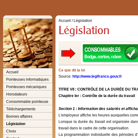
Accueil
/
Législation
Ce que dit la loi
Accueil
Source:
http://www.legifrance.gouv.fr
Pointeuses informatiques
Pointeuses mécaniques
TITRE VII : CONTRÔLE DE LA DURÉE DU TR
Horodateurs
Chapitre Ier : Contrôle de la durée du travail
Consommable pointeuse
Section 1 : Information des salariés et affich
Téléchargements
L'employeur affiche les heures auxquelles commen
Bonnes affaires
Lorsque la durée du travail est organisée dans 
Législation
travail dans le cadre de cette organisation.
Choix
La programmation individuelle des périodes d'