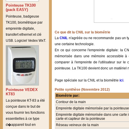
Pointeuse TK100
(pack EASY)
Pointeuse, badgeuse
TK100, biométrique par
empreinte digitale,
Ce que dit la CNIL sur la biométrie
transfert ethernet et clé
La
CNIL
n'agréée ou ne recommande pas un type
USB. Logiciel Vedex WxT.
une certaine technologie.
En ce qui concerne l'empreinte digitale: la C
mémorisée dans une mémoire accessible à d'
comparer à l'empreinte de l'utilisateur sur l
pointeuse. La TK100 devient donc un matériel n
Page spéciale sur la CNIL et la biométrie
ici
.
Pointeuse VEDEX
Petite synthèse (Novembre 2012)
KT83
Biométrie par:
La pointeuse KT-83 a été
Contour de la main
conçue dans le but de
Empreinte digitale mémorisée par la pointeuse
vous fournir les fonctions
Empreinte digitale mémorisée dans une carte 
carte et capteur de la pointeuse
essentielles à ce type
d�appareil tout en
Réseau veineux de la main