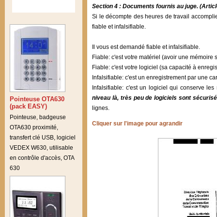
Section 4 : Documents fournis au juge. (Artic
Si le décompte des heures de travail accomplie
fiable et infalsifiable.
Il vous est demandé fiable et infalsifiable.
Fiable: c'est votre matériel (avoir une mémoire 
Fiable: c'est votre logiciel (sa capacité à enre
Infalsifiable: c'est un enregistrement par une c
Infalsifiable: c'est un logiciel qui conserve
niveau là, très peu de logiciels sont sécuris
Pointeuse OTA630
(pack EASY)
lignes.
Pointeuse, badgeuse
Cliquer sur l'image pour agrandir
OTA630 proximité,
transfert clé USB, logiciel
VEDEX W630, utilisable
en contrôle d'accès, OTA
630